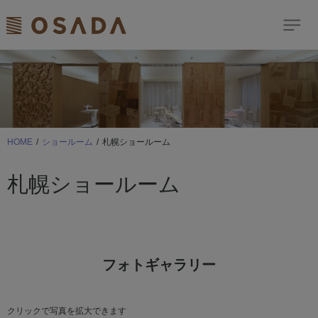
検索
Dream Comes True
歯科商品のご案内
HOME
ショールーム
札幌ショールーム
ショールーム
札幌ショールーム
イベント
お客様サポート
ニュース＆トピックス
フォトギャラリー
修理依頼はこちら
サイトマップ
クリックで写真を拡大できます