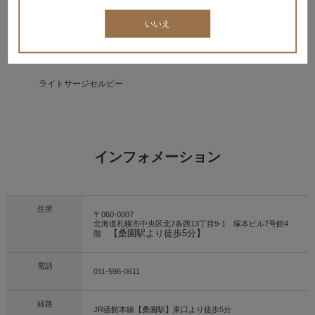
いいえ
ライトサージセルビー
インフォメーション
住所
〒060‐0007
北海道札幌市中央区北7条西13丁目9-1 塚本ビル7号館4
【桑園駅より徒歩5分】
階
電話
011-596-0611
経路
JR函館本線【桑園駅】東口より徒歩5分