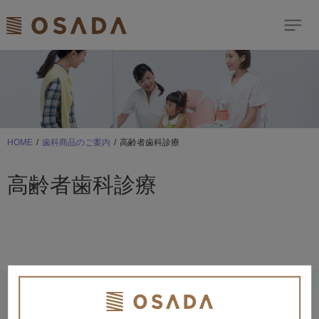
検索
Dream Comes True
歯科商品のご案内
HOME
歯科商品のご案内
高齢者歯科診療
ショールーム
高齢者歯科診療
イベント
お客様サポート
ニュース＆トピックス
修理依頼はこちら
サイトマップ
診療に関わるすべての人へ思いやり。治療に向かう患者様のここ