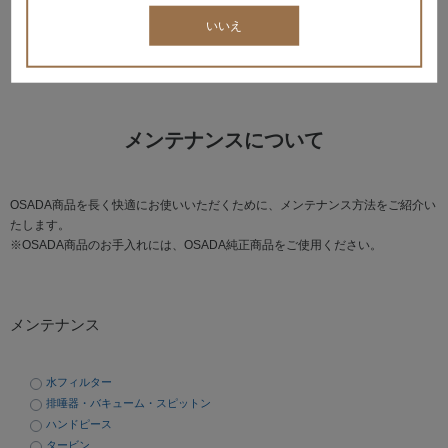
アナログ式口外汎用歯科X線診断装置(OX-S12X)
いいえ
ポータブルレントゲン装置(ADX4000W)
メンテナンスについて
OSADA商品を長く快適にお使いいただくために、メンテナンス方法をご紹介い
たします。
※OSADA商品のお手入れには、OSADA純正商品をご使用ください。
メンテナンス
水フィルター
排唾器・バキューム・スピットン
ハンドピース
タービン