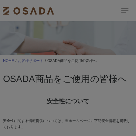
検索
Dream Comes True
歯科商品のご案内
HOME
お客様サポート
OSADA商品をご使用の皆様へ
ショールーム
OSADA商品をご使用の皆様へ
イベント
お客様サポート
安全性について
ニュース＆トピックス
修理依頼はこちら
安全性に関する情報提供については、当ホームページに下記安全情報を掲載し
ております。
サイトマップ