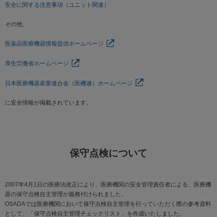
安全に関する注意事項（ユニット関連）
Global
その他、
OSADAグループサイト
医薬品医療機器情報提供ホームページ
獣医科サイト
厚生労働省ホームページ
医科サイト
日本医療機器産業連合会（医機連）ホームページ
ZOOM UP
に安全情報が掲載されています。
サイト利用規約
個人情報保護
サイトマップ
保守点検について
2007年4月1日の医療法改正により、医療機関の安全管理責任者による、医療機
器の保守点検自主管理が義務付けられました。
OSADAでは医療機関において保守点検自主管理を行っていただく際の参考資料
として、「保守点検自主管理チェックリスト」を作成いたしました。