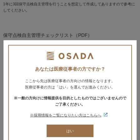
1年に3回保守点検自主管理を行うことを想定して作成してありますので参考に
してください。
保守点検自主管理チェックリスト（PDF）
歯科用ユニット
歯科用多目的超音波治療器
あなたは医療従事者の方ですか？
歯科用根管長測定器(EM-S15)
歯科重合用光照射器
ここから先は医療従事者の方向けの情報となります。
小型包装品用高圧蒸気滅菌器(DA-7)
医療従事者の方は「はい」を選んでお進みください。
小型包装品用高圧蒸気滅菌器(DA-8)
※一般の方向けに情報提供を目的としたものではございませんので
小型包装品用高圧蒸気滅菌器(DA-11)
ご了承ください。
小型包装品用高圧蒸気滅菌器(TE-241R)
デジタル式歯科用パノラマ・断層撮影X線診断装置(OX-R6)
※採用情報をご覧になりたい方はこちらへ
デジタル式歯科用パノラマ・断層撮影X線診断装置(ARTEX)
アナログ式歯科用パノラマ・断層撮影X線診断装置
はい
アナログ式口外汎用歯科X線診断装置(OX-S11)