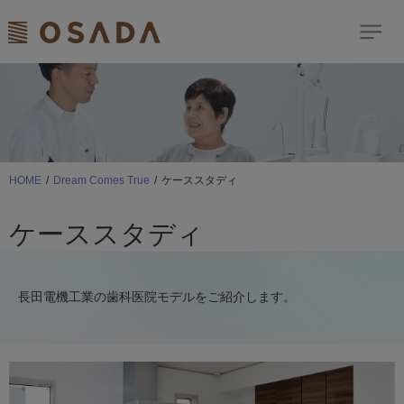
検索
Dream Comes True
歯科商品のご案内
HOME
Dream Comes True
ケーススタディ
ショールーム
ケーススタディ
イベント
お客様サポート
長田電機工業の歯科医院モデルをご紹介します。
ニュース＆トピックス
修理依頼はこちら
サイトマップ