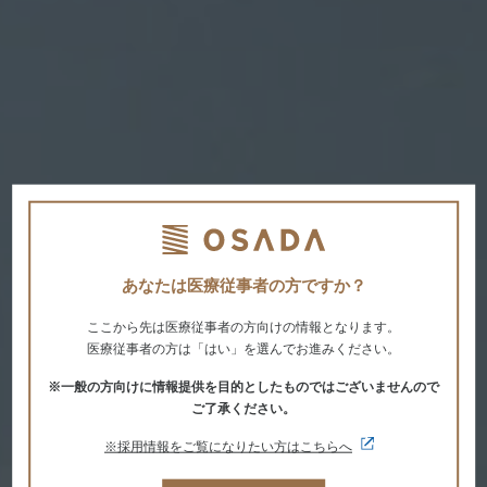
あなたは医療従事者の方ですか？
訪問診療
ここから先は医療従事者の方向けの情報となります。
医療従事者の方は「はい」を選んでお進みください。
※一般の方向けに情報提供を目的としたものではございませんので
「会いに来てくれる」という信頼感を。
ご了承ください。
来院が困難な患者様にも、安心・安全な診療を提供する。
※採用情報をご覧になりたい方はこちらへ
訪問歯科診療に向けた豊富なラインアップから個々に合った診療