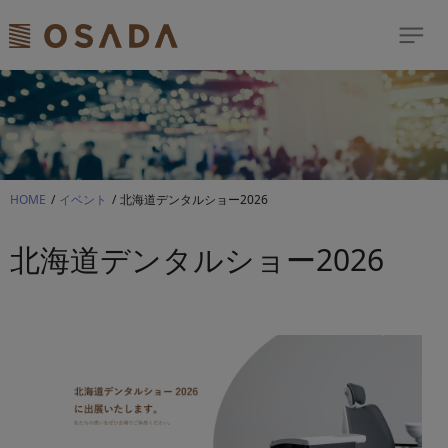
検索
Dream Comes True
歯科商品のご案内
HOME
イベント
北海道デンタルショー2026
ショールーム
北海道デンタルショー2026
イベント
お客様サポート
ニュース＆トピックス
修理依頼はこちら
サイトマップ