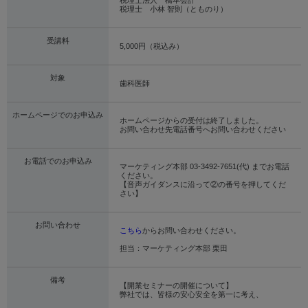
税理士法人 橋本会計
税理士 小林 智則（とものり）
受講料
5,000円（税込み）
対象
歯科医師
ホームページでのお申込み
ホームページからの受付は終了しました。
お問い合わせ先電話番号へお問い合わせください
お電話でのお申込み
マーケティング本部 03-3492-7651(代) までお電話
ください。
【音声ガイダンスに沿って②の番号を押してくだ
さい】
お問い合わせ
こちら
からお問い合わせください。
担当：マーケティング本部 栗田
備考
【開業セミナーの開催について】
弊社では、皆様の安心安全を第一に考え、