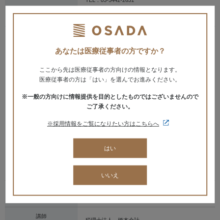
TEL：03-5442-2631
※当日は9：20までに会場へお越し下さい。
プログラム
1,000人以上の先生方が参加した大人気セミナー！
セミナーの中では、実際に専門スタッフとマンツ
あなたは医療従事者の方ですか？
ーマンでの事業計画の作成を行います。
ここから先は医療従事者の方向けの情報となります。
～成功へのロードマップの作成～
医療従事者の方は「はい」を選んでお進みください。
1. データから読みとる最新歯科開業の実際
2. 個別事業計画書の作成とシミュレーション
※一般の方向けに情報提供を目的としたものではございませんので
3. 開業計画～資金調達と設備投資
4. 患者さんに選んでいただく広告・宣伝戦略
ご了承ください。
5. 知っておきたい！開業に伴う大切なこと
※採用情報をご覧になりたい方はこちらへ
新規開業セミナーに参加していただいた方は、午
後からの安心経営セミナーを無料で受講できま
す。
はい
ぜひこの機会にご参加ください。
※月に1回の定期開催セミナーです。ご都合のつか
ない場合でも別日程にてご参加いただけます。
いいえ
定員
2名
講師