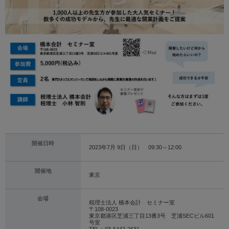
Global
OSADAグループサイト
獣医科サイト
医科サイト
ZOOM UP
サイト利用規約
個人情報保護
開催日時
2023年7月 9日（日） 09:30～12:00
サイトマップ
開催地
東京
会場
税理士法人 橋本会計 セミナー室
〒108-0023
東京都港区芝浦三丁目13番3号 芝浦SECビル601
号室