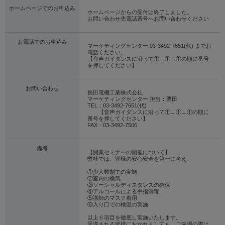
ホームページでのお申込み
ホームページからの受付は終了しました。
お問い合わせ先電話番号へお問い合わせください
お電話でのお申込み
マーケティングセンター 03-3492-7651(代) までお
電話ください。
【音声ガイダンスに沿って①→①→①の順に番号
を押してください】
お問い合わせ
長田電機工業株式会社
マーケティングセンター 担当：栗田
TEL：03-3492-7651(代)
【音声ガイダンスに沿って①→①→①の順に
番号を押してください】
FAX：03-3492-7506
備考
【開業セミナーの開催について】
弊社では、皆様の安心安全を第一に考え、
①少人数制での実施
②室内の換気
③ソーシャルディスタンスの確保
④アルコールによる手指消毒
⑤講師のマスク着用
⑥入り口での検温の実施
以上６項目を徹底し実施いたします。
受講される皆様におかれましても、ご来場の際は