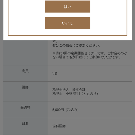
1. データから読みとる最新歯科開業の実際
はい
2. 個別事業計画書の作成とシミュレーション
3. 開業計画～資金調達と設備投資
4. 患者さんに選んでいただく広告・宣伝戦略
5. 知っておきたい！開業に伴う大切なこと
いいえ
新規開業セミナーに参加していただいた方は、午
後からの安心経営セミナーを無料で受講できま
す。
ぜひこの機会にご参加ください。
※月に1回の定期開催セミナーです。ご都合のつか
ない場合でも別日程にてご参加いただけます。
定員
3名
講師
税理士法人 橋本会計
税理士 小林 智則（とものり）
受講料
5,000円（税込み）
対象
歯科医師