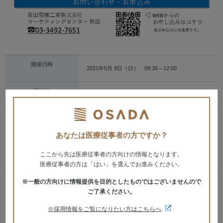
開催日時
2021年5月 9日（日） 09:30～12:00
開催地
東京
会場
税理士法人 橋本会計 セミナー室
〒108-0023
あなたは医療従事者の方ですか？
東京都港区芝浦三丁目13番3号 芝浦SECビル601
号室
TEL：03-5442-2631
ここから先は医療従事者の方向けの情報となります。
※当日は9：20までに会場へお越し下さい。
医療従事者の方は「はい」を選んでお進みください。
※一般の方向けに情報提供を目的としたものではございませんので
プログラム
1,000人以上の先生方が参加した大人気セミナー！
ご了承ください。
セミナーの中では、実際に専門スタッフとマンツ
ーマンでの事業計画の作成を行います。
※採用情報をご覧になりたい方はこちらへ
～成功へのロードマップの作成～