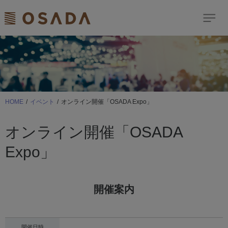
検索
Dream Comes True
歯科商品のご案内
HOME
イベント
オンライン開催「OSADA Expo」
ショールーム
オンライン開催「OSADA
イベント
Expo」
お客様サポート
ニュース＆トピックス
開催案内
修理依頼はこちら
サイトマップ
開催日時