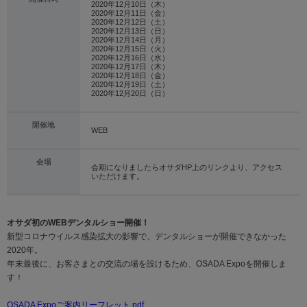
2020年12月10日（木）
Global
2020年12月11日（金）
2020年12月12日（土）
2020年12月13日（日）
OSADAグループサイト
2020年12月14日（月）
2020年12月15日（火）
2020年12月16日（水）
2020年12月17日（木）
獣医科サイト
2020年12月18日（金）
2020年12月19日（土）
2020年12月20日（日）
医科サイト
ZOOM UP
開催地
WEB
サイト利用規約
会場
会期になりましたらオサダHP上のリンクより、アクセス
いただけます。
個人情報保護
サイトマップ
オサダ初のWEBデンタルショー開催！
新型コロナウイルス感染拡大の影響で、デンタルショーが開催できなかった
2020年。
年末最後に、お客さまとの交流の場を設けるため、OSADA Expoを開催しま
す！
OSADA Expoご案内リーフレット.pdf