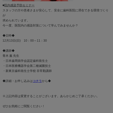
■
院内感染予防セミナー
スタッフの方や患者さまが安心して、安全に歯科医院に滞在できる環境づくり
が
求められています。
今一度、医院内の感染対策について学んでみませんか？
◆日時◆
12月13日(日) 10：00～11：30
◆講師◆
青木 薫 先生
・日本歯周病学会認定歯科衛生士
・日本医療機器学会第二種滅菌技士
・新東京歯科衛生士学校 非常勤講師
◆詳細・お申し込みは
コチラ
から◆
※上記内容は変更することがございます。あらかじめご了承ください。
ぜひお気軽にご閲覧ください！