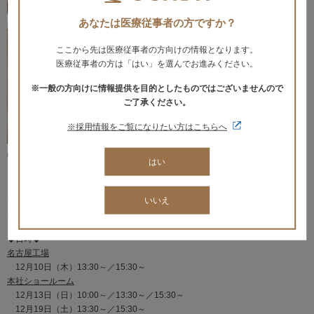
あなたは医療従事者の方ですか？
ここから先は医療従事者の方向けの情報となります。
医療従事者の方は「はい」を選んでお進みください。
※一般の方向けに情報提供を目的としたものではございませんので
ご了承ください。
※採用情報をご覧になりたい方はこちらへ
■
Zoom開催 ショールームオンライン見学会
はい
・遠方で、なかなかショールームや工場に行くことができない
・購入を考えているユニットや製品を詳しく見てみたい
そんな皆さまへ、オサダの担当者が実際に機器を動かし、ご説明いたします。
いいえ
ご自宅や歯科医院から、ぜひお気軽にご見学ください！
◆日時◆
名古屋工場
12月10日（木）13:30～／15:30～
本社ショールーム
12月13日（日）10:00～／13:30～／15:30～
12月19日（土）13:30～／15:30～