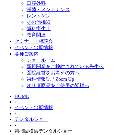
口腔外科
滅菌・メンテナンス
レントゲン
その他機器
歯科衛生士
教育関連
セミナー・相談会
イベント出展情報
各種ご案内
ショールーム
新規開業をご検討されている先生へ
医院経営をお考えの方へ
歯科情報誌「Zoom Up」
オサダ商品をご使用の皆様へ
HOME
›
イベント出展情報
›
デンタルショー
›
第46回横浜デンタルショー